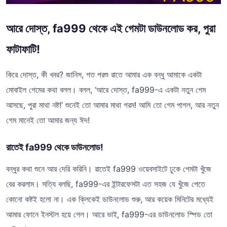
আরে দোস্ত, fa999 থেকে এই গেমটা ডাউনলোড কর, পুরা
ফাটাফাটি!
কিরে দোস্ত, কী খবর? জানিস, গত পরশু রাতে আমার এক বন্ধু আমাকে একটা
মোবাইল গেমের কথা বলল। বলল, ‘আরে দোস্ত, fa999-এ একটা নতুন গেম
আসছে, পুরা মাথা নষ্ট!’ শুনেই তো আমার মাথা গরম! আমি তো গেম পাগল, আর নতুন
গেম মানেই তো আমার জন্য ঈদ!
রাতেই fa999 থেকে ডাউনলোড!
বন্ধুর কথা শুনে আর দেরি করিনি। রাতেই fa999 ওয়েবসাইটে ঢুকে গেমটা খুঁজে
বের করলাম। সত্যি বলছি, fa999-এর ইন্টারফেসটা এত সহজ যে খুঁজে পেতে
কোনো কষ্টই হলো না। এক ক্লিকেই ডাউনলোড শুরু, আর কয়েক মিনিটের মধ্যেই
আমার ফোনে ইনস্টল হয়ে গেল। আরে ভাই, fa999-এর ডাউনলোড স্পিড তো