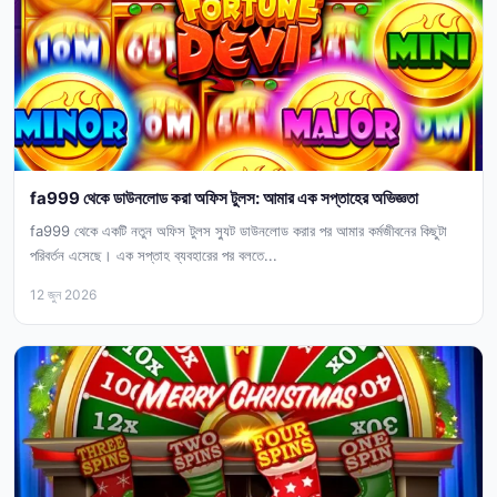
fa999 থেকে ডাউনলোড করা অফিস টুলস: আমার এক সপ্তাহের অভিজ্ঞতা
fa999 থেকে একটি নতুন অফিস টুলস স্যুট ডাউনলোড করার পর আমার কর্মজীবনের কিছুটা
পরিবর্তন এসেছে। এক সপ্তাহ ব্যবহারের পর বলতে...
12 জুন 2026