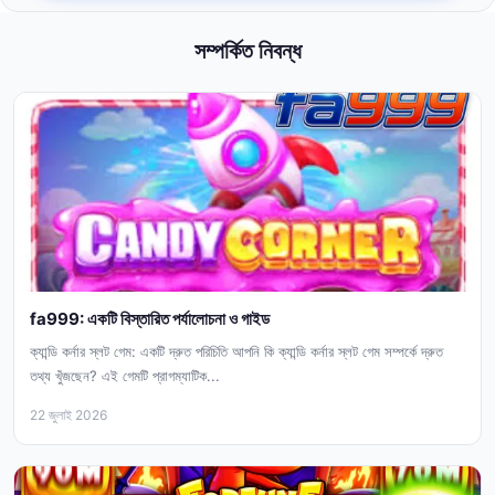
সম্পর্কিত নিবন্ধ
fa999: একটি বিস্তারিত পর্যালোচনা ও গাইড
ক্যান্ডি কর্নার স্লট গেম: একটি দ্রুত পরিচিতি আপনি কি ক্যান্ডি কর্নার স্লট গেম সম্পর্কে দ্রুত
তথ্য খুঁজছেন? এই গেমটি প্রাগম্যাটিক...
22 জুলাই 2026