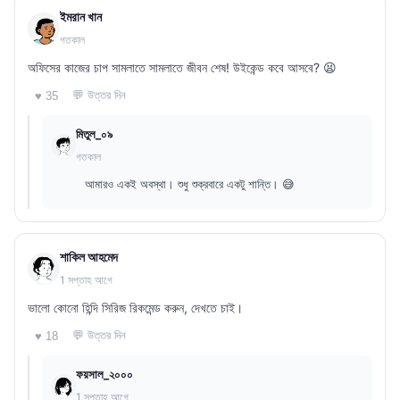
ইমরান খান
গতকাল
অফিসের কাজের চাপ সামলাতে সামলাতে জীবন শেষ! উইকেন্ড কবে আসবে? 😫
💬 উত্তর দিন
♥ 35
মিতুল_০৯
গতকাল
আমারও একই অবস্থা। শুধু শুক্রবারে একটু শান্তি। 😅
শাকিল আহমেদ
1 সপ্তাহ আগে
ভালো কোনো হিন্দি সিরিজ রিকমেন্ড করুন, দেখতে চাই।
💬 উত্তর দিন
♥ 18
ফয়সাল_২০০০
1 সপ্তাহ আগে