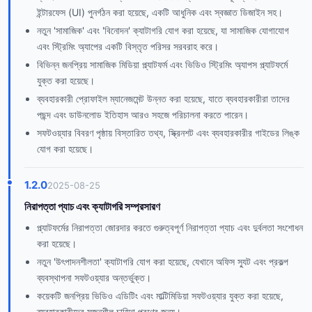
ইন্টারফেস (UI) পুনর্গঠন করা হয়েছে, একটি আধুনিক এবং স্বজ্ঞাত ডিজাইন সহ।
নতুন 'সামাজিক' এবং 'বিনোদন' ক্যাটাগরি যোগ করা হয়েছে, যা সামাজিক যোগাযোগ
এবং স্ট্রিমিং অ্যাপের একটি বিস্তৃত পরিসর সরবরাহ করে।
বিভিন্ন জনপ্রিয় সামাজিক মিডিয়া প্ল্যাটফর্ম এবং ভিডিও স্ট্রিমিং অ্যাপস প্ল্যাটফর্মে
যুক্ত করা হয়েছে।
ব্যবহারকারী প্রোফাইল ম্যানেজমেন্ট উন্নত করা হয়েছে, যাতে ব্যবহারকারীরা তাদের
পছন্দ এবং ডাউনলোড ইতিহাস আরও সহজে পরিচালনা করতে পারেন।
সফটওয়্যার বিবরণ পৃষ্ঠায় বিস্তারিত তথ্য, স্ক্রিনশট এবং ব্যবহারকারীর গাইডের লিঙ্ক
যোগ করা হয়েছে।
1.2.0
2025-08-25
নিরাপত্তা প্যাচ এবং ক্যাটাগরি সম্প্রসারণ
প্ল্যাটফর্মের নিরাপত্তা জোরদার করতে গুরুত্বপূর্ণ নিরাপত্তা প্যাচ এবং দুর্বলতা সংশোধন
করা হয়েছে।
নতুন 'উৎপাদনশীলতা' ক্যাটাগরি যোগ করা হয়েছে, যেখানে অফিস স্যুট এবং প্রকল্প
ব্যবস্থাপনা সফটওয়্যার অন্তর্ভুক্ত।
কয়েকটি জনপ্রিয় ভিডিও এডিটিং এবং মাল্টিমিডিয়া সফটওয়্যার যুক্ত করা হয়েছে,
ব্যবহারকারীদের সৃজনশীল চাহিদা পূরণের জন্য।