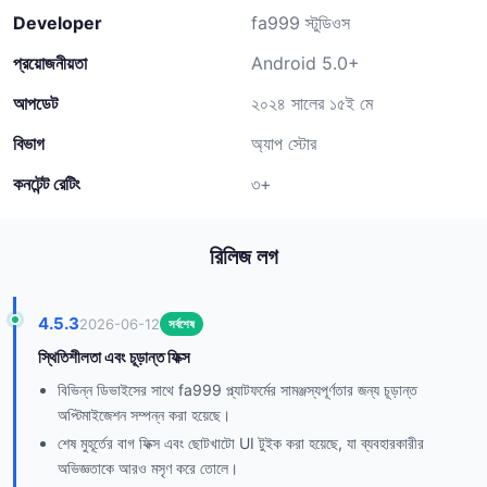
Developer
fa999 স্টুডিওস
প্রয়োজনীয়তা
Android 5.0+
আপডেট
২০২৪ সালের ১৫ই মে
বিভাগ
অ্যাপ স্টোর
কনটেন্ট রেটিং
৩+
রিলিজ লগ
4.5.3
2026-06-12
সর্বশেষ
স্থিতিশীলতা এবং চূড়ান্ত ফিক্স
বিভিন্ন ডিভাইসের সাথে fa999 প্ল্যাটফর্মের সামঞ্জস্যপূর্ণতার জন্য চূড়ান্ত
অপ্টিমাইজেশন সম্পন্ন করা হয়েছে।
শেষ মুহূর্তের বাগ ফিক্স এবং ছোটখাটো UI টুইক করা হয়েছে, যা ব্যবহারকারীর
অভিজ্ঞতাকে আরও মসৃণ করে তোলে।