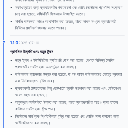
সফটওয়্যারের জন্য ব্যবহারকারীর পর্যালোচনা এবং রেটিং সিস্টেমের প্রাথমিক সংস্করণ
চালু করা হয়েছে, কমিউনিটি ফিডব্যাক উৎসাহিত করতে।
সার্ভার কর্মক্ষমতা আরও অপ্টিমাইজ করা হয়েছে, যাতে অধিক সংখ্যক ব্যবহারকারী
নির্বিঘ্নে প্ল্যাটফর্ম ব্যবহার করতে পারেন।
1.1.0
2025-07-10
প্রাথমিক উন্নতি এবং নতুন টুলস
নতুন 'টুলস ও ইউটিলিটিজ' ক্যাটাগরি যোগ করা হয়েছে, যেখানে বিভিন্ন দৈনন্দিন
প্রয়োজনীয় সফটওয়্যার অন্তর্ভুক্ত করা হয়েছে।
ডাউনলোড ম্যানেজার উন্নত করা হয়েছে, যা বড় ফাইল ডাউনলোডের ক্ষেত্রে দ্রুততা
এবং নির্ভরযোগ্যতা বৃদ্ধি করে।
ব্যবহারকারী ইন্টারফেসের কিছু ছোটখাটো ত্রুটি সংশোধন করা হয়েছে এবং নেভিগেশন
আরও সহজ করা হয়েছে।
অনুসন্ধান কার্যকারিতা উন্নত করা হয়েছে, যাতে ব্যবহারকারীরা আরও দ্রুত তাদের
কাঙ্ক্ষিত সফটওয়্যার খুঁজে পান।
সিস্টেমের সামগ্রিক স্থিতিশীলতা বৃদ্ধি করা হয়েছে এবং লোডিং সময় কমানোর জন্য
অপ্টিমাইজেশন করা হয়েছে।