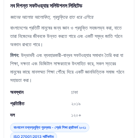
নব দিগন্ত সফটওয়্যার সলিউশনস লিমিটেড
জ্ঞানের আলোয় আলোকিত, প্রযুক্তির হাত ধরে এগিয়ে
বাংলাদেশের প্রতিটি মানুষের জন্য জ্ঞান ও প্রযুক্তি সহজলভ্য করা, যাতে
তারা নিজেদের জীবনকে উন্নত করতে পারে এবং একটি সমৃদ্ধ জাতি গঠনে
অবদান রাখতে পারে।
মিশন:
উদ্ভাবনী এবং ব্যবহারকারী-বান্ধব সফটওয়্যার সমাধান তৈরি করা যা
শিক্ষা, দক্ষতা এবং ডিজিটাল সাক্ষরতাকে উৎসাহিত করে, সকল স্তরের
মানুষের কাছে মানসম্মত শিক্ষা পৌঁছে দিয়ে একটি জ্ঞানভিত্তিক সমাজ গঠনে
সহায়তা করা।
অবস্থান
ঢাকা
প্রতিষ্ঠিত
২০১৯
দল
১২০+
বাংলাদেশ তথ্যপ্রযুক্তি পুরস্কার - শ্রেষ্ঠ শিক্ষা প্ল্যাটফর্ম ২০২১
ISO 27001:2013 সার্টিফাইড