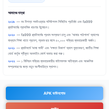
আমাদের যাত্রা
২০১৯
— নব দিগন্ত সফটওয়্যার সলিউশনস লিমিটেড প্রতিষ্ঠা এবং fa999
প্ল্যাটফর্মের প্রাথমিক ধারণার উন্মোচন।
২০২০
— fa999 প্ল্যাটফর্মের প্রথম সংস্করণ চালু এবং 'আমার পাঠশালা' অ্যাপের
মাধ্যমে শিক্ষা খাতে প্রবেশ, প্রথম ছয় মাসে ৫০,০০০ সক্রিয় ব্যবহারকারী অর্জন।
২০২১
— প্ল্যাটফর্মে 'ভাষা সাথী' এবং 'দক্ষতা বিকাশ' অ্যাপ যুক্তকরণ, জাতীয় শিক্ষা
বোর্ড কর্তৃক স্বীকৃত অনলাইন কোর্স অফার করা শুরু।
২০২২
— ১ মিলিয়ন সক্রিয় ব্যবহারকারীর মাইলফলক অতিক্রম এবং আঞ্চলিক
সম্প্রসারণের জন্য নতুন অংশীদারিত্ব স্থাপন।
APK ডাউনলোড