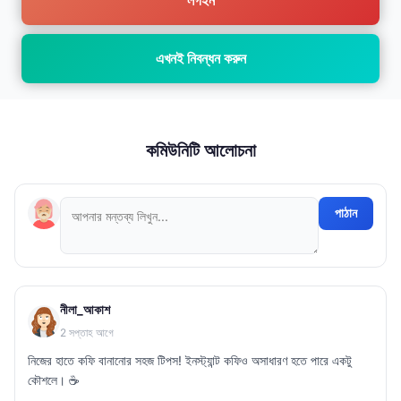
লগইন
এখনই নিবন্ধন করুন
কমিউনিটি আলোচনা
পাঠান
নীলা_আকাশ
2 সপ্তাহ আগে
নিজের হাতে কফি বানানোর সহজ টিপস! ইনস্ট্যান্ট কফিও অসাধারণ হতে পারে একটু
কৌশলে। ☕