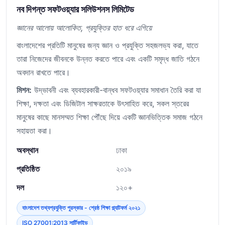
নব দিগন্ত সফটওয়্যার সলিউশনস লিমিটেড
জ্ঞানের আলোয় আলোকিত, প্রযুক্তির হাত ধরে এগিয়ে
বাংলাদেশের প্রতিটি মানুষের জন্য জ্ঞান ও প্রযুক্তি সহজলভ্য করা, যাতে
তারা নিজেদের জীবনকে উন্নত করতে পারে এবং একটি সমৃদ্ধ জাতি গঠনে
অবদান রাখতে পারে।
মিশন:
উদ্ভাবনী এবং ব্যবহারকারী-বান্ধব সফটওয়্যার সমাধান তৈরি করা যা
শিক্ষা, দক্ষতা এবং ডিজিটাল সাক্ষরতাকে উৎসাহিত করে, সকল স্তরের
মানুষের কাছে মানসম্মত শিক্ষা পৌঁছে দিয়ে একটি জ্ঞানভিত্তিক সমাজ গঠনে
সহায়তা করা।
অবস্থান
ঢাকা
প্রতিষ্ঠিত
২০১৯
দল
১২০+
বাংলাদেশ তথ্যপ্রযুক্তি পুরস্কার - শ্রেষ্ঠ শিক্ষা প্ল্যাটফর্ম ২০২১
ISO 27001:2013 সার্টিফাইড