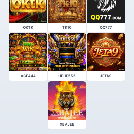
OKTK
TK10
QQ777
ACE444
HEHE555
JETA9
XBAJEE