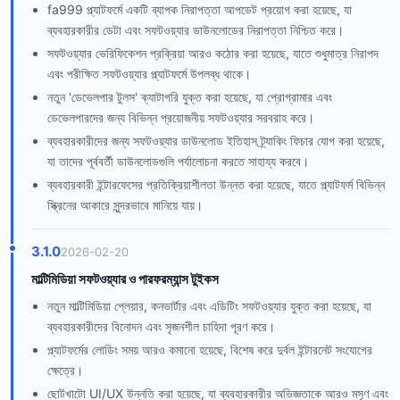
fa999 প্ল্যাটফর্মে একটি ব্যাপক নিরাপত্তা আপডেট প্রয়োগ করা হয়েছে, যা
ব্যবহারকারীর ডেটা এবং সফটওয়্যার ডাউনলোডের নিরাপত্তা নিশ্চিত করে।
সফটওয়্যার ভেরিফিকেশন প্রক্রিয়া আরও কঠোর করা হয়েছে, যাতে শুধুমাত্র নিরাপদ
এবং পরীক্ষিত সফটওয়্যার প্ল্যাটফর্মে উপলব্ধ থাকে।
নতুন 'ডেভেলপার টুলস' ক্যাটাগরি যুক্ত করা হয়েছে, যা প্রোগ্রামার এবং
ডেভেলপারদের জন্য বিভিন্ন প্রয়োজনীয় সফটওয়্যার সরবরাহ করে।
ব্যবহারকারীদের জন্য সফটওয়্যার ডাউনলোড ইতিহাস ট্র্যাকিং ফিচার যোগ করা হয়েছে,
যা তাদের পূর্ববর্তী ডাউনলোডগুলি পর্যালোচনা করতে সাহায্য করবে।
ব্যবহারকারী ইন্টারফেসের প্রতিক্রিয়াশীলতা উন্নত করা হয়েছে, যাতে প্ল্যাটফর্ম বিভিন্ন
স্ক্রিনের আকারে সুন্দরভাবে মানিয়ে যায়।
3.1.0
2026-02-20
মাল্টিমিডিয়া সফটওয়্যার ও পারফরম্যান্স টুইকস
নতুন মাল্টিমিডিয়া প্লেয়ার, কনভার্টার এবং এডিটিং সফটওয়্যার যুক্ত করা হয়েছে, যা
ব্যবহারকারীদের বিনোদন এবং সৃজনশীল চাহিদা পূরণ করে।
প্ল্যাটফর্মের লোডিং সময় আরও কমানো হয়েছে, বিশেষ করে দুর্বল ইন্টারনেট সংযোগের
ক্ষেত্রে।
ছোটখাটো UI/UX উন্নতি করা হয়েছে, যা ব্যবহারকারীর অভিজ্ঞতাকে আরও মসৃণ এবং