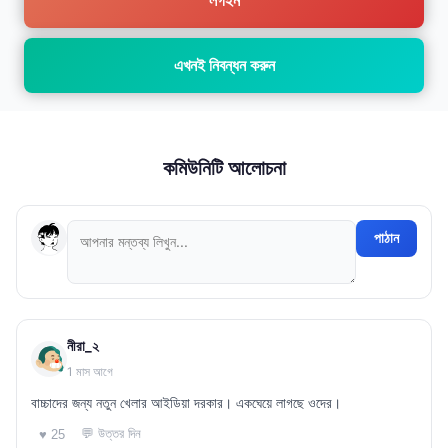
লগইন
এখনই নিবন্ধন করুন
কমিউনিটি আলোচনা
পাঠান
নীরা_২
1 মাস আগে
বাচ্চাদের জন্য নতুন খেলার আইডিয়া দরকার। একঘেয়ে লাগছে ওদের।
💬 উত্তর দিন
♥ 25