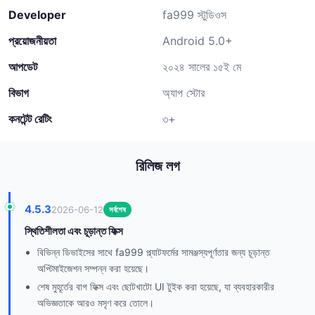
Developer
fa999 স্টুডিওস
প্রয়োজনীয়তা
Android 5.0+
আপডেট
২০২৪ সালের ১৫ই মে
বিভাগ
অ্যাপ স্টোর
কনটেন্ট রেটিং
৩+
রিলিজ লগ
4.5.3
2026-06-12
সর্বশেষ
স্থিতিশীলতা এবং চূড়ান্ত ফিক্স
বিভিন্ন ডিভাইসের সাথে fa999 প্ল্যাটফর্মের সামঞ্জস্যপূর্ণতার জন্য চূড়ান্ত
অপ্টিমাইজেশন সম্পন্ন করা হয়েছে।
শেষ মুহূর্তের বাগ ফিক্স এবং ছোটখাটো UI টুইক করা হয়েছে, যা ব্যবহারকারীর
অভিজ্ঞতাকে আরও মসৃণ করে তোলে।