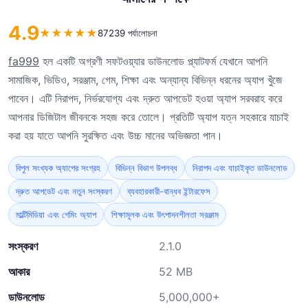
4.9
★
★
★
★
★
87239 পর্যালোচনা
fa999
হল একটি অগ্রণী সফটওয়্যার ডাউনলোড প্ল্যাটফর্ম যেখানে আপনি
সামাজিক, ভিডিও, সরঞ্জাম, গেম, শিক্ষা এবং অন্যান্য বিভিন্ন ধরনের অ্যাপ খুঁজে
পাবেন। এটি নিরাপদ, নির্ভরযোগ্য এবং দ্রুত আপডেট হওয়া অ্যাপ সরবরাহ করে
আপনার ডিজিটাল জীবনকে সহজ করে তোলে। প্রতিটি অ্যাপ যত্ন সহকারে যাচাই
করা হয় যাতে আপনি সুরক্ষিত এবং উচ্চ মানের অভিজ্ঞতা পান।
বিপুল সংখ্যক অ্যাপের সংগ্রহ
বিভিন্ন বিভাগ উপলব্ধ
নিরাপদ এবং যাচাইকৃত ডাউনলোড
দ্রুত আপডেট এবং নতুন সংস্করণ
ব্যবহারকারী-বান্ধব ইন্টারফেস
মাল্টিমিডিয়া এবং গেমিং অ্যাপ
শিক্ষামূলক এবং উৎপাদনশীলতা সরঞ্জাম
সংস্করণ
2.1.0
আকার
52 MB
ডাউনলোড
5,000,000+