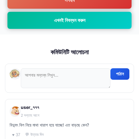
লগইন
এখনই নিবন্ধন করুন
কমিউনিটি আলোচনা
পাঠান
user_৭৭৭
2 সপ্তাহ আগে
বিদ্যুৎ বিল নিয়ে মাথা খারাপ হয়ে যাচ্ছে! এত বাড়ছে কেন?
💬 উত্তর দিন
♥ 37