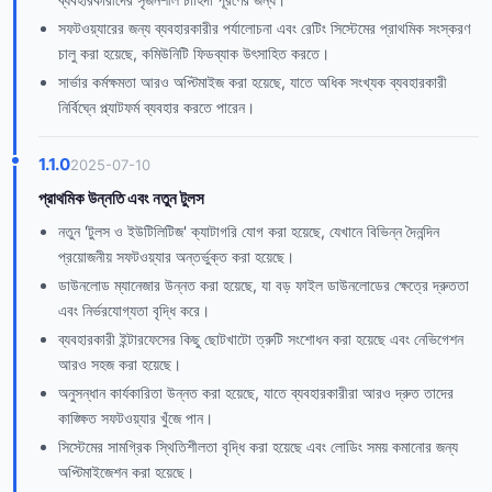
সফটওয়্যারের জন্য ব্যবহারকারীর পর্যালোচনা এবং রেটিং সিস্টেমের প্রাথমিক সংস্করণ
চালু করা হয়েছে, কমিউনিটি ফিডব্যাক উৎসাহিত করতে।
সার্ভার কর্মক্ষমতা আরও অপ্টিমাইজ করা হয়েছে, যাতে অধিক সংখ্যক ব্যবহারকারী
নির্বিঘ্নে প্ল্যাটফর্ম ব্যবহার করতে পারেন।
1.1.0
2025-07-10
প্রাথমিক উন্নতি এবং নতুন টুলস
নতুন 'টুলস ও ইউটিলিটিজ' ক্যাটাগরি যোগ করা হয়েছে, যেখানে বিভিন্ন দৈনন্দিন
প্রয়োজনীয় সফটওয়্যার অন্তর্ভুক্ত করা হয়েছে।
ডাউনলোড ম্যানেজার উন্নত করা হয়েছে, যা বড় ফাইল ডাউনলোডের ক্ষেত্রে দ্রুততা
এবং নির্ভরযোগ্যতা বৃদ্ধি করে।
ব্যবহারকারী ইন্টারফেসের কিছু ছোটখাটো ত্রুটি সংশোধন করা হয়েছে এবং নেভিগেশন
আরও সহজ করা হয়েছে।
অনুসন্ধান কার্যকারিতা উন্নত করা হয়েছে, যাতে ব্যবহারকারীরা আরও দ্রুত তাদের
কাঙ্ক্ষিত সফটওয়্যার খুঁজে পান।
সিস্টেমের সামগ্রিক স্থিতিশীলতা বৃদ্ধি করা হয়েছে এবং লোডিং সময় কমানোর জন্য
অপ্টিমাইজেশন করা হয়েছে।