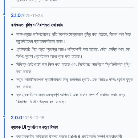
2.1.0
2025-11-28
কর্মক্ষমতা বৃদ্ধি ও নিরাপত্তা জোরদার
সফটওয়্যার ডাউনলোডের গতি উল্লেখযোগ্যভাবে বৃদ্ধি করা হয়েছে, বিশেষ করে উচ্চ
ব্যান্ডউইথের ব্যবহারকারীদের জন্য।
প্ল্যাটফর্মের নিরাপত্তা ব্যবস্থা আরও শক্তিশালী করা হয়েছে, ডেটা এনক্রিপশন এবং
ফিশিং সুরক্ষা প্রোটোকল আপগ্রেড করা হয়েছে।
বিভিন্ন ছোটখাটো বাগ ফিক্স করা হয়েছে এবং সিস্টেমের সামগ্রিক স্থিতিশীলতা বৃদ্ধি
করা হয়েছে।
নতুন 'কমিউনিকেশন' ক্যাটাগরিতে কিছু জনপ্রিয় চ্যাটিং এবং ভিডিও কলিং অ্যাপ যুক্ত
করা হয়েছে।
ব্যবহারকারীদের জন্য গুরুত্বপূর্ণ আপডেট এবং অফার সম্পর্কে অবহিত করার জন্য
বিজ্ঞপ্তি সিস্টেম উন্নত করা হয়েছে।
2.0.0
2025-10-15
ব্যাপক UI পুনর্গঠন ও নতুন বিভাগ
ব্যবহারকারীর অভিজ্ঞতা উন্নত করতে fa999 প্ল্যাটফর্মের সম্পূর্ণ ব্যবহারকারী