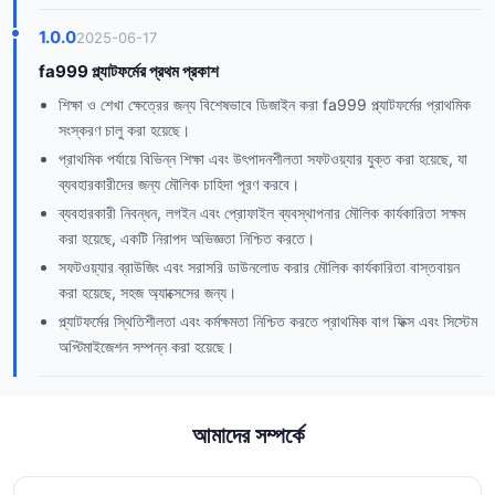
1.0.0
2025-06-17
fa999 প্ল্যাটফর্মের প্রথম প্রকাশ
শিক্ষা ও শেখা ক্ষেত্রের জন্য বিশেষভাবে ডিজাইন করা fa999 প্ল্যাটফর্মের প্রাথমিক
সংস্করণ চালু করা হয়েছে।
প্রাথমিক পর্যায়ে বিভিন্ন শিক্ষা এবং উৎপাদনশীলতা সফটওয়্যার যুক্ত করা হয়েছে, যা
ব্যবহারকারীদের জন্য মৌলিক চাহিদা পূরণ করবে।
ব্যবহারকারী নিবন্ধন, লগইন এবং প্রোফাইল ব্যবস্থাপনার মৌলিক কার্যকারিতা সক্ষম
করা হয়েছে, একটি নিরাপদ অভিজ্ঞতা নিশ্চিত করতে।
সফটওয়্যার ব্রাউজিং এবং সরাসরি ডাউনলোড করার মৌলিক কার্যকারিতা বাস্তবায়ন
করা হয়েছে, সহজ অ্যাক্সেসের জন্য।
প্ল্যাটফর্মের স্থিতিশীলতা এবং কর্মক্ষমতা নিশ্চিত করতে প্রাথমিক বাগ ফিক্স এবং সিস্টেম
অপ্টিমাইজেশন সম্পন্ন করা হয়েছে।
আমাদের সম্পর্কে