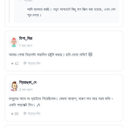
গতকাল
আমি ব্যবহার করছি। নতুন আপডেটে কিছু বাগ ফিক্স করা হয়েছে, এখন বেশ
স্মুথ চলছে।
তিশা_মিয়া
1 মাস আগে
আমার পোষা বিড়ালটা সারাদিন দুষ্টুমি করছে। ছবি দেবো নাকি? 😻
💬 উত্তর দিন
♥ 42
প্রিয়াঙ্কা_দে
2 মাস আগে
বন্ধুদের সাথে লং ড্রাইভে গিয়েছিলাম। মেঘলা আকাশ, দারুণ গান আর গরম কফি -
একটা পারফেক্ট দিন। 🎶
💬 উত্তর দিন
♥ 90