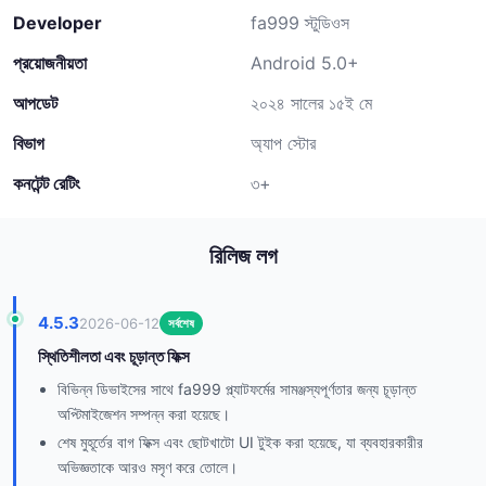
Developer
fa999 স্টুডিওস
প্রয়োজনীয়তা
Android 5.0+
আপডেট
২০২৪ সালের ১৫ই মে
বিভাগ
অ্যাপ স্টোর
কনটেন্ট রেটিং
৩+
রিলিজ লগ
4.5.3
2026-06-12
সর্বশেষ
স্থিতিশীলতা এবং চূড়ান্ত ফিক্স
বিভিন্ন ডিভাইসের সাথে fa999 প্ল্যাটফর্মের সামঞ্জস্যপূর্ণতার জন্য চূড়ান্ত
অপ্টিমাইজেশন সম্পন্ন করা হয়েছে।
শেষ মুহূর্তের বাগ ফিক্স এবং ছোটখাটো UI টুইক করা হয়েছে, যা ব্যবহারকারীর
অভিজ্ঞতাকে আরও মসৃণ করে তোলে।