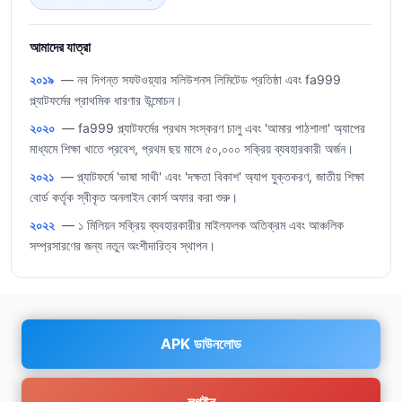
আমাদের যাত্রা
২০১৯
— নব দিগন্ত সফটওয়্যার সলিউশনস লিমিটেড প্রতিষ্ঠা এবং fa999
প্ল্যাটফর্মের প্রাথমিক ধারণার উন্মোচন।
২০২০
— fa999 প্ল্যাটফর্মের প্রথম সংস্করণ চালু এবং 'আমার পাঠশালা' অ্যাপের
মাধ্যমে শিক্ষা খাতে প্রবেশ, প্রথম ছয় মাসে ৫০,০০০ সক্রিয় ব্যবহারকারী অর্জন।
২০২১
— প্ল্যাটফর্মে 'ভাষা সাথী' এবং 'দক্ষতা বিকাশ' অ্যাপ যুক্তকরণ, জাতীয় শিক্ষা
বোর্ড কর্তৃক স্বীকৃত অনলাইন কোর্স অফার করা শুরু।
২০২২
— ১ মিলিয়ন সক্রিয় ব্যবহারকারীর মাইলফলক অতিক্রম এবং আঞ্চলিক
সম্প্রসারণের জন্য নতুন অংশীদারিত্ব স্থাপন।
APK ডাউনলোড