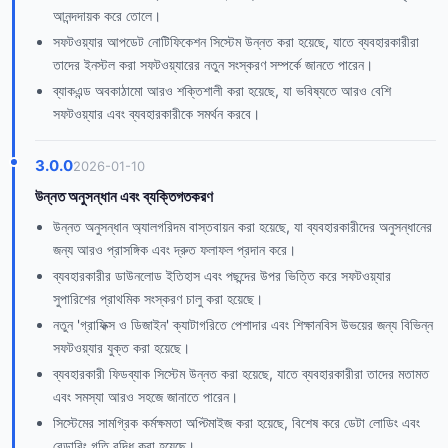
আনন্দদায়ক করে তোলে।
সফটওয়্যার আপডেট নোটিফিকেশন সিস্টেম উন্নত করা হয়েছে, যাতে ব্যবহারকারীরা
তাদের ইনস্টল করা সফটওয়্যারের নতুন সংস্করণ সম্পর্কে জানতে পারেন।
ব্যাকএন্ড অবকাঠামো আরও শক্তিশালী করা হয়েছে, যা ভবিষ্যতে আরও বেশি
সফটওয়্যার এবং ব্যবহারকারীকে সমর্থন করবে।
3.0.0
2026-01-10
উন্নত অনুসন্ধান এবং ব্যক্তিগতকরণ
উন্নত অনুসন্ধান অ্যালগরিদম বাস্তবায়ন করা হয়েছে, যা ব্যবহারকারীদের অনুসন্ধানের
জন্য আরও প্রাসঙ্গিক এবং দ্রুত ফলাফল প্রদান করে।
ব্যবহারকারীর ডাউনলোড ইতিহাস এবং পছন্দের উপর ভিত্তি করে সফটওয়্যার
সুপারিশের প্রাথমিক সংস্করণ চালু করা হয়েছে।
নতুন 'গ্রাফিক্স ও ডিজাইন' ক্যাটাগরিতে পেশাদার এবং শিক্ষানবিস উভয়ের জন্য বিভিন্ন
সফটওয়্যার যুক্ত করা হয়েছে।
ব্যবহারকারী ফিডব্যাক সিস্টেম উন্নত করা হয়েছে, যাতে ব্যবহারকারীরা তাদের মতামত
এবং সমস্যা আরও সহজে জানাতে পারেন।
সিস্টেমের সামগ্রিক কর্মক্ষমতা অপ্টিমাইজ করা হয়েছে, বিশেষ করে ডেটা লোডিং এবং
রেন্ডারিং গতি বৃদ্ধি করা হয়েছে।