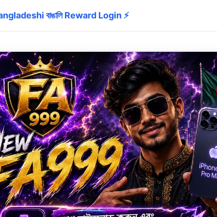
gladeshi বাঙালি Reward Login ⚡