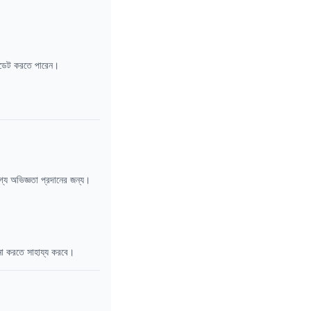
আপডেট করতে পারেন।
গ্য অভিজ্ঞতা প্রদানের জন্য।
লনা করতে সাহায্য করবে।