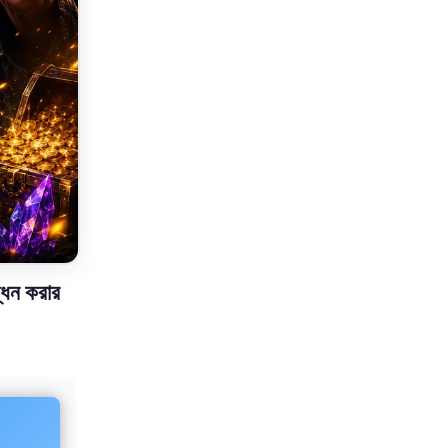
ধন করার