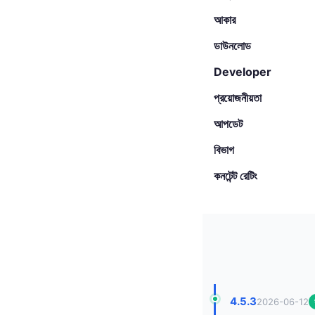
আকার
ডাউনলোড
Developer
প্রয়োজনীয়তা
আপডেট
বিভাগ
কনটেন্ট রেটিং
4.5.3
2026-06-12