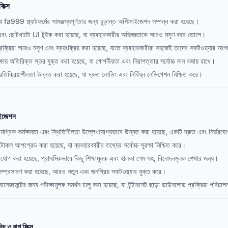
ফিক্স
 fa999 প্ল্যাটফর্মের সামঞ্জস্যপূর্ণতার জন্য চূড়ান্ত অপ্টিমাইজেশন সম্পন্ন করা হয়েছে।
ক্স এবং ছোটখাটো UI টুইক করা হয়েছে, যা ব্যবহারকারীর অভিজ্ঞতাকে আরও মসৃণ করে তোলে।
ক্রিয়া আরও মসৃণ এবং স্বয়ংক্রিয় করা হয়েছে, যাতে ব্যবহারকারীরা সহজেই তাদের সফটওয়্যার 
ক্ষায় অতিরিক্ত স্তর যুক্ত করা হয়েছে, যা গোপনীয়তা এবং নিরাপত্তার সর্বোচ্চ মান বজায় রাখে।
 প্রতিক্রিয়াশীলতা উন্নত করা হয়েছে, যা দ্রুত লোডিং এবং নির্বিঘ্ন নেভিগেশন নিশ্চিত করে।
মাইজেশন
ামগ্রিক কর্মক্ষমতা এবং স্থিতিশীলতা উল্লেখযোগ্যভাবে উন্নত করা হয়েছে, একটি দ্রুত এবং নির্ভরযো
োকল আপগ্রেড করা হয়েছে, যা ব্যবহারকারীর তথ্যের সর্বোচ্চ সুরক্ষা নিশ্চিত করে।
ি যোগ করা হয়েছে, প্রাথমিকভাবে কিছু শিক্ষামূলক এবং হালকা গেম সহ, বিনোদনমূলক শেখার জন্য।
 সম্প্রসারণ করা হয়েছে, আরও নতুন এবং জনপ্রিয় সফটওয়্যার যুক্ত করে।
জমেন্টের জন্য পরীক্ষামূলক সমর্থন চালু করা হয়েছে, যা ইন্টারনেট ছাড়া ডাউনলোড প্রক্রিয়া পরিচা
ধি ও বাগ ফিক্স