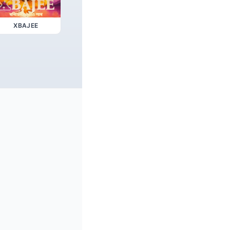
XBAJEE