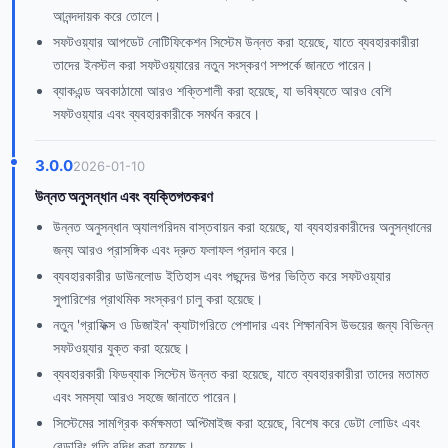
আনন্দদায়ক করে তোলে।
সফটওয়্যার আপডেট নোটিফিকেশন সিস্টেম উন্নত করা হয়েছে, যাতে ব্যবহারকারীরা
তাদের ইনস্টল করা সফটওয়্যারের নতুন সংস্করণ সম্পর্কে জানতে পারেন।
ব্যাকএন্ড অবকাঠামো আরও শক্তিশালী করা হয়েছে, যা ভবিষ্যতে আরও বেশি
সফটওয়্যার এবং ব্যবহারকারীকে সমর্থন করবে।
3.0.0
2026-01-10
উন্নত অনুসন্ধান এবং ব্যক্তিগতকরণ
উন্নত অনুসন্ধান অ্যালগরিদম বাস্তবায়ন করা হয়েছে, যা ব্যবহারকারীদের অনুসন্ধানের
জন্য আরও প্রাসঙ্গিক এবং দ্রুত ফলাফল প্রদান করে।
ব্যবহারকারীর ডাউনলোড ইতিহাস এবং পছন্দের উপর ভিত্তি করে সফটওয়্যার
সুপারিশের প্রাথমিক সংস্করণ চালু করা হয়েছে।
নতুন 'গ্রাফিক্স ও ডিজাইন' ক্যাটাগরিতে পেশাদার এবং শিক্ষানবিস উভয়ের জন্য বিভিন্ন
সফটওয়্যার যুক্ত করা হয়েছে।
ব্যবহারকারী ফিডব্যাক সিস্টেম উন্নত করা হয়েছে, যাতে ব্যবহারকারীরা তাদের মতামত
এবং সমস্যা আরও সহজে জানাতে পারেন।
সিস্টেমের সামগ্রিক কর্মক্ষমতা অপ্টিমাইজ করা হয়েছে, বিশেষ করে ডেটা লোডিং এবং
রেন্ডারিং গতি বৃদ্ধি করা হয়েছে।