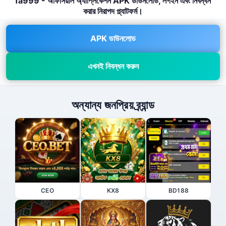
fa999 - অফিসিয়াল অ্যাপ্লিকেশন APK ডাউনলোড, লগইন এবং নিবন্ধন
করার নিরাপদ প্ল্যাটফর্ম।
APK ডাউনলোড
এখনই নিবন্ধন করুন
অন্যান্য জনপ্রিয় ব্র্যান্ড
CEO
KX8
BD188