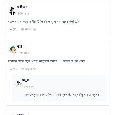
জাহিদ২০
4 দিন আগে
গতকাল এক নতুন রেস্টুরেন্টে গিয়েছিলাম, খাবার দারুণ ছিল! 😋
💬 উত্তর দিন
♥ 21
নীরা_২
1 মাস আগে
বাচ্চাদের জন্য নতুন খেলার আইডিয়া দরকার। একঘেয়ে লাগছে ওদের।
💬 উত্তর দিন
♥ 25
জয়_স
1 মাস আগে
ওদেরকে লুডো খেলতে দিন। অথবা ব্লক দিয়ে নতুন কিছু বানাতে বলুন।