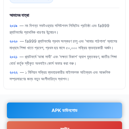
আমাদের যাত্রা
২০১৯
— নব দিগন্ত সফটওয়্যার সলিউশনস লিমিটেড প্রতিষ্ঠা এবং fa999
প্ল্যাটফর্মের প্রাথমিক ধারণার উন্মোচন।
২০২০
— fa999 প্ল্যাটফর্মের প্রথম সংস্করণ চালু এবং 'আমার পাঠশালা' অ্যাপের
মাধ্যমে শিক্ষা খাতে প্রবেশ, প্রথম ছয় মাসে ৫০,০০০ সক্রিয় ব্যবহারকারী অর্জন।
২০২১
— প্ল্যাটফর্মে 'ভাষা সাথী' এবং 'দক্ষতা বিকাশ' অ্যাপ যুক্তকরণ, জাতীয় শিক্ষা
বোর্ড কর্তৃক স্বীকৃত অনলাইন কোর্স অফার করা শুরু।
২০২২
— ১ মিলিয়ন সক্রিয় ব্যবহারকারীর মাইলফলক অতিক্রম এবং আঞ্চলিক
সম্প্রসারণের জন্য নতুন অংশীদারিত্ব স্থাপন।
APK ডাউনলোড