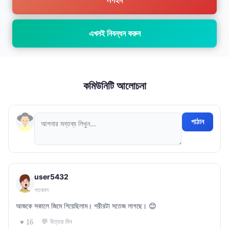
লগইন
এখনই নিবন্ধন করুন
কমিউনিটি আলোচনা
পাঠান
user5432
গতকাল
আজকে সকালে জিমে গিয়েছিলাম। শরীরটা সতেজ লাগছে। 😊
💬 উত্তর দিন
♥ 16