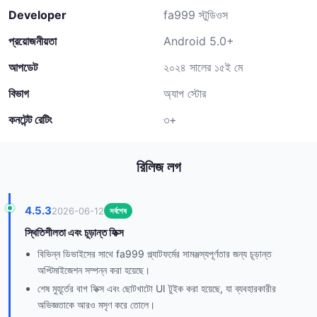
Developer
fa999 স্টুডিওস
প্রয়োজনীয়তা
Android 5.0+
আপডেট
২০২৪ সালের ১৫ই মে
বিভাগ
অ্যাপ স্টোর
কনটেন্ট রেটিং
৩+
রিলিজ লগ
4.5.3
2026-06-12
সর্বশেষ
স্থিতিশীলতা এবং চূড়ান্ত ফিক্স
বিভিন্ন ডিভাইসের সাথে fa999 প্ল্যাটফর্মের সামঞ্জস্যপূর্ণতার জন্য চূড়ান্ত
অপ্টিমাইজেশন সম্পন্ন করা হয়েছে।
শেষ মুহূর্তের বাগ ফিক্স এবং ছোটখাটো UI টুইক করা হয়েছে, যা ব্যবহারকারীর
অভিজ্ঞতাকে আরও মসৃণ করে তোলে।