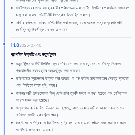
সফটওয়্যারের জন্য ব্যবহারকারীর পর্যালোচনা এবং রেটিং সিস্টেমের প্রাথমিক সংস্করণ
চালু করা হয়েছে, কমিউনিটি ফিডব্যাক উৎসাহিত করতে।
সার্ভার কর্মক্ষমতা আরও অপ্টিমাইজ করা হয়েছে, যাতে অধিক সংখ্যক ব্যবহারকারী
নির্বিঘ্নে প্ল্যাটফর্ম ব্যবহার করতে পারেন।
1.1.0
2025-07-10
প্রাথমিক উন্নতি এবং নতুন টুলস
নতুন 'টুলস ও ইউটিলিটিজ' ক্যাটাগরি যোগ করা হয়েছে, যেখানে বিভিন্ন দৈনন্দিন
প্রয়োজনীয় সফটওয়্যার অন্তর্ভুক্ত করা হয়েছে।
ডাউনলোড ম্যানেজার উন্নত করা হয়েছে, যা বড় ফাইল ডাউনলোডের ক্ষেত্রে দ্রুততা
এবং নির্ভরযোগ্যতা বৃদ্ধি করে।
ব্যবহারকারী ইন্টারফেসের কিছু ছোটখাটো ত্রুটি সংশোধন করা হয়েছে এবং নেভিগেশন
আরও সহজ করা হয়েছে।
অনুসন্ধান কার্যকারিতা উন্নত করা হয়েছে, যাতে ব্যবহারকারীরা আরও দ্রুত তাদের
কাঙ্ক্ষিত সফটওয়্যার খুঁজে পান।
সিস্টেমের সামগ্রিক স্থিতিশীলতা বৃদ্ধি করা হয়েছে এবং লোডিং সময় কমানোর জন্য
অপ্টিমাইজেশন করা হয়েছে।