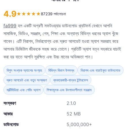
4.9
★
★
★
★
★
87239 পর্যালোচনা
fa999
হল একটি অগ্রণী সফটওয়্যার ডাউনলোড প্ল্যাটফর্ম যেখানে আপনি
সামাজিক, ভিডিও, সরঞ্জাম, গেম, শিক্ষা এবং অন্যান্য বিভিন্ন ধরনের অ্যাপ খুঁজে
পাবেন। এটি নিরাপদ, নির্ভরযোগ্য এবং দ্রুত আপডেট হওয়া অ্যাপ সরবরাহ করে
আপনার ডিজিটাল জীবনকে সহজ করে তোলে। প্রতিটি অ্যাপ যত্ন সহকারে যাচাই
করা হয় যাতে আপনি সুরক্ষিত এবং উচ্চ মানের অভিজ্ঞতা পান।
বিপুল সংখ্যক অ্যাপের সংগ্রহ
বিভিন্ন বিভাগ উপলব্ধ
নিরাপদ এবং যাচাইকৃত ডাউনলোড
দ্রুত আপডেট এবং নতুন সংস্করণ
ব্যবহারকারী-বান্ধব ইন্টারফেস
মাল্টিমিডিয়া এবং গেমিং অ্যাপ
শিক্ষামূলক এবং উৎপাদনশীলতা সরঞ্জাম
সংস্করণ
2.1.0
আকার
52 MB
ডাউনলোড
5,000,000+