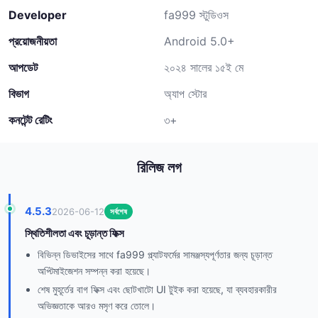
Developer
fa999 স্টুডিওস
প্রয়োজনীয়তা
Android 5.0+
আপডেট
২০২৪ সালের ১৫ই মে
বিভাগ
অ্যাপ স্টোর
কনটেন্ট রেটিং
৩+
রিলিজ লগ
4.5.3
2026-06-12
সর্বশেষ
স্থিতিশীলতা এবং চূড়ান্ত ফিক্স
বিভিন্ন ডিভাইসের সাথে fa999 প্ল্যাটফর্মের সামঞ্জস্যপূর্ণতার জন্য চূড়ান্ত
অপ্টিমাইজেশন সম্পন্ন করা হয়েছে।
শেষ মুহূর্তের বাগ ফিক্স এবং ছোটখাটো UI টুইক করা হয়েছে, যা ব্যবহারকারীর
অভিজ্ঞতাকে আরও মসৃণ করে তোলে।