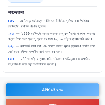
আমাদের যাত্রা
২০১৯
— নব দিগন্ত সফটওয়্যার সলিউশনস লিমিটেড প্রতিষ্ঠা এবং fa999
প্ল্যাটফর্মের প্রাথমিক ধারণার উন্মোচন।
২০২০
— fa999 প্ল্যাটফর্মের প্রথম সংস্করণ চালু এবং 'আমার পাঠশালা' অ্যাপের
মাধ্যমে শিক্ষা খাতে প্রবেশ, প্রথম ছয় মাসে ৫০,০০০ সক্রিয় ব্যবহারকারী অর্জন।
২০২১
— প্ল্যাটফর্মে 'ভাষা সাথী' এবং 'দক্ষতা বিকাশ' অ্যাপ যুক্তকরণ, জাতীয় শিক্ষা
বোর্ড কর্তৃক স্বীকৃত অনলাইন কোর্স অফার করা শুরু।
২০২২
— ১ মিলিয়ন সক্রিয় ব্যবহারকারীর মাইলফলক অতিক্রম এবং আঞ্চলিক
সম্প্রসারণের জন্য নতুন অংশীদারিত্ব স্থাপন।
APK ডাউনলোড