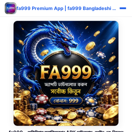
fa999 Premium App | fa999 Bangladeshi বাঙালি Reward Login ⚡