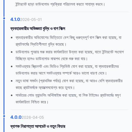
ইন্টারনেট ছাড়া ডাউনলোড প্রক্রিয়া পরিচালনা করতে সাহায্য করবে।
4.1.0
2026-05-01
ব্যবহারকারীর অভিজ্ঞতা বৃদ্ধি ও বাগ ফিক্স
ব্যবহারকারীর অভিযোগের ভিত্তিতে বেশ কিছু গুরুত্বপূর্ণ বাগ ফিক্স করা হয়েছে, যা
প্ল্যাটফর্মের স্থিতিশীলতা বৃদ্ধি করেছে।
ডাউনলোড পুনরায় শুরু করার কার্যকারিতা উন্নত করা হয়েছে, যাতে ইন্টারনেট সংযোগ
বিচ্ছিন্ন হলেও ডাউনলোড মাঝপথ থেকে শুরু করা যায়।
সফটওয়্যার স্ক্রিনশট এবং ভিডিও প্রিভিউ যোগ করা হয়েছে, যা ব্যবহারকারীদের
ডাউনলোড করার আগে সফটওয়্যার সম্পর্কে আরও ভালো ধারণা দেবে।
নতুন ভাষা সমর্থন (প্রাথমিক পর্যায়) যোগ করা হয়েছে, যা আরও বেশি ব্যবহারকারীর
কাছে প্ল্যাটফর্মকে অ্যাক্সেসযোগ্য করে তুলবে।
সার্ভারের লোড হ্যান্ডলিং অপ্টিমাইজ করা হয়েছে, যা পিক টাইমেও প্ল্যাটফর্মের মসৃণ
কার্যকারিতা নিশ্চিত করে।
4.0.0
2026-04-05
ব্যাপক নিরাপত্তা আপডেট ও নতুন ফিচার