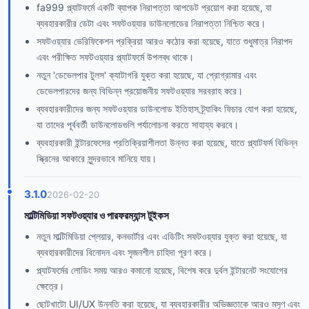
fa999 প্ল্যাটফর্মে একটি ব্যাপক নিরাপত্তা আপডেট প্রয়োগ করা হয়েছে, যা
ব্যবহারকারীর ডেটা এবং সফটওয়্যার ডাউনলোডের নিরাপত্তা নিশ্চিত করে।
সফটওয়্যার ভেরিফিকেশন প্রক্রিয়া আরও কঠোর করা হয়েছে, যাতে শুধুমাত্র নিরাপদ
এবং পরীক্ষিত সফটওয়্যার প্ল্যাটফর্মে উপলব্ধ থাকে।
নতুন 'ডেভেলপার টুলস' ক্যাটাগরি যুক্ত করা হয়েছে, যা প্রোগ্রামার এবং
ডেভেলপারদের জন্য বিভিন্ন প্রয়োজনীয় সফটওয়্যার সরবরাহ করে।
ব্যবহারকারীদের জন্য সফটওয়্যার ডাউনলোড ইতিহাস ট্র্যাকিং ফিচার যোগ করা হয়েছে,
যা তাদের পূর্ববর্তী ডাউনলোডগুলি পর্যালোচনা করতে সাহায্য করবে।
ব্যবহারকারী ইন্টারফেসের প্রতিক্রিয়াশীলতা উন্নত করা হয়েছে, যাতে প্ল্যাটফর্ম বিভিন্ন
স্ক্রিনের আকারে সুন্দরভাবে মানিয়ে যায়।
3.1.0
2026-02-20
মাল্টিমিডিয়া সফটওয়্যার ও পারফরম্যান্স টুইকস
নতুন মাল্টিমিডিয়া প্লেয়ার, কনভার্টার এবং এডিটিং সফটওয়্যার যুক্ত করা হয়েছে, যা
ব্যবহারকারীদের বিনোদন এবং সৃজনশীল চাহিদা পূরণ করে।
প্ল্যাটফর্মের লোডিং সময় আরও কমানো হয়েছে, বিশেষ করে দুর্বল ইন্টারনেট সংযোগের
ক্ষেত্রে।
ছোটখাটো UI/UX উন্নতি করা হয়েছে, যা ব্যবহারকারীর অভিজ্ঞতাকে আরও মসৃণ এবং