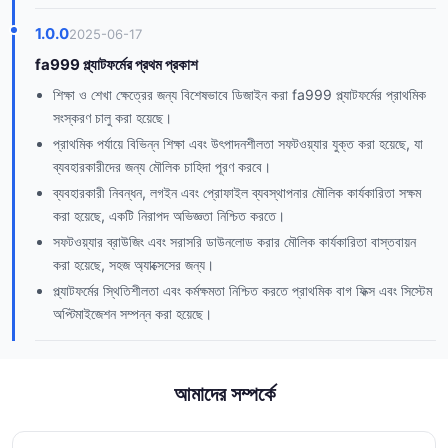
1.0.0
2025-06-17
fa999 প্ল্যাটফর্মের প্রথম প্রকাশ
শিক্ষা ও শেখা ক্ষেত্রের জন্য বিশেষভাবে ডিজাইন করা fa999 প্ল্যাটফর্মের প্রাথমিক
সংস্করণ চালু করা হয়েছে।
প্রাথমিক পর্যায়ে বিভিন্ন শিক্ষা এবং উৎপাদনশীলতা সফটওয়্যার যুক্ত করা হয়েছে, যা
ব্যবহারকারীদের জন্য মৌলিক চাহিদা পূরণ করবে।
ব্যবহারকারী নিবন্ধন, লগইন এবং প্রোফাইল ব্যবস্থাপনার মৌলিক কার্যকারিতা সক্ষম
করা হয়েছে, একটি নিরাপদ অভিজ্ঞতা নিশ্চিত করতে।
সফটওয়্যার ব্রাউজিং এবং সরাসরি ডাউনলোড করার মৌলিক কার্যকারিতা বাস্তবায়ন
করা হয়েছে, সহজ অ্যাক্সেসের জন্য।
প্ল্যাটফর্মের স্থিতিশীলতা এবং কর্মক্ষমতা নিশ্চিত করতে প্রাথমিক বাগ ফিক্স এবং সিস্টেম
অপ্টিমাইজেশন সম্পন্ন করা হয়েছে।
আমাদের সম্পর্কে