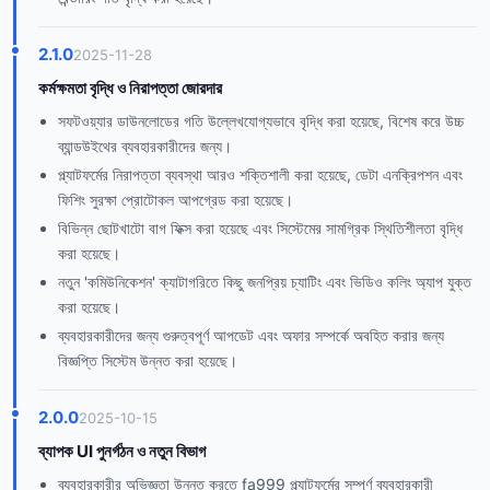
2.1.0
2025-11-28
কর্মক্ষমতা বৃদ্ধি ও নিরাপত্তা জোরদার
সফটওয়্যার ডাউনলোডের গতি উল্লেখযোগ্যভাবে বৃদ্ধি করা হয়েছে, বিশেষ করে উচ্চ
ব্যান্ডউইথের ব্যবহারকারীদের জন্য।
প্ল্যাটফর্মের নিরাপত্তা ব্যবস্থা আরও শক্তিশালী করা হয়েছে, ডেটা এনক্রিপশন এবং
ফিশিং সুরক্ষা প্রোটোকল আপগ্রেড করা হয়েছে।
বিভিন্ন ছোটখাটো বাগ ফিক্স করা হয়েছে এবং সিস্টেমের সামগ্রিক স্থিতিশীলতা বৃদ্ধি
করা হয়েছে।
নতুন 'কমিউনিকেশন' ক্যাটাগরিতে কিছু জনপ্রিয় চ্যাটিং এবং ভিডিও কলিং অ্যাপ যুক্ত
করা হয়েছে।
ব্যবহারকারীদের জন্য গুরুত্বপূর্ণ আপডেট এবং অফার সম্পর্কে অবহিত করার জন্য
বিজ্ঞপ্তি সিস্টেম উন্নত করা হয়েছে।
2.0.0
2025-10-15
ব্যাপক UI পুনর্গঠন ও নতুন বিভাগ
ব্যবহারকারীর অভিজ্ঞতা উন্নত করতে fa999 প্ল্যাটফর্মের সম্পূর্ণ ব্যবহারকারী