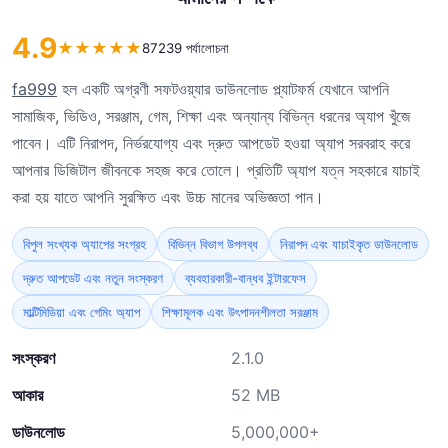
4.9
★
★
★
★
★
87239 পর্যালোচনা
fa999
হল একটি অগ্রণী সফটওয়্যার ডাউনলোড প্ল্যাটফর্ম যেখানে আপনি
সামাজিক, ভিডিও, সরঞ্জাম, গেম, শিক্ষা এবং অন্যান্য বিভিন্ন ধরনের অ্যাপ খুঁজে
পাবেন। এটি নিরাপদ, নির্ভরযোগ্য এবং দ্রুত আপডেট হওয়া অ্যাপ সরবরাহ করে
আপনার ডিজিটাল জীবনকে সহজ করে তোলে। প্রতিটি অ্যাপ যত্ন সহকারে যাচাই
করা হয় যাতে আপনি সুরক্ষিত এবং উচ্চ মানের অভিজ্ঞতা পান।
বিপুল সংখ্যক অ্যাপের সংগ্রহ
বিভিন্ন বিভাগ উপলব্ধ
নিরাপদ এবং যাচাইকৃত ডাউনলোড
দ্রুত আপডেট এবং নতুন সংস্করণ
ব্যবহারকারী-বান্ধব ইন্টারফেস
মাল্টিমিডিয়া এবং গেমিং অ্যাপ
শিক্ষামূলক এবং উৎপাদনশীলতা সরঞ্জাম
সংস্করণ
2.1.0
আকার
52 MB
ডাউনলোড
5,000,000+