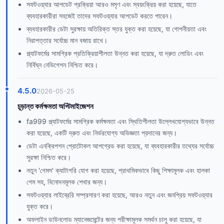
সফটওয়্যার আপডেট প্রক্রিয়া আরও মসৃণ এবং স্বয়ংক্রিয় করা হয়েছে, যাতে
ব্যবহারকারীরা সহজেই তাদের সফটওয়্যার আপডেট করতে পারেন।
ব্যবহারকারীর ডেটা সুরক্ষায় অতিরিক্ত স্তর যুক্ত করা হয়েছে, যা গোপনীয়তা এবং
নিরাপত্তার সর্বোচ্চ মান বজায় রাখে।
প্ল্যাটফর্মের সামগ্রিক প্রতিক্রিয়াশীলতা উন্নত করা হয়েছে, যা দ্রুত লোডিং এবং
নির্বিঘ্ন নেভিগেশন নিশ্চিত করে।
4.5.0
2026-05-25
চূড়ান্ত কর্মক্ষমতা অপ্টিমাইজেশন
fa999 প্ল্যাটফর্মের সামগ্রিক কর্মক্ষমতা এবং স্থিতিশীলতা উল্লেখযোগ্যভাবে উন্নত
করা হয়েছে, একটি দ্রুত এবং নির্ভরযোগ্য অভিজ্ঞতা প্রদানের জন্য।
ডেটা এনক্রিপশন প্রোটোকল আপগ্রেড করা হয়েছে, যা ব্যবহারকারীর তথ্যের সর্বোচ্চ
সুরক্ষা নিশ্চিত করে।
নতুন 'গেমস' ক্যাটাগরি যোগ করা হয়েছে, প্রাথমিকভাবে কিছু শিক্ষামূলক এবং হালকা
গেম সহ, বিনোদনমূলক শেখার জন্য।
সফটওয়্যার লাইব্রেরি সম্প্রসারণ করা হয়েছে, আরও নতুন এবং জনপ্রিয় সফটওয়্যার
যুক্ত করে।
অফলাইন ডাউনলোড ম্যানেজমেন্টের জন্য পরীক্ষামূলক সমর্থন চালু করা হয়েছে, যা