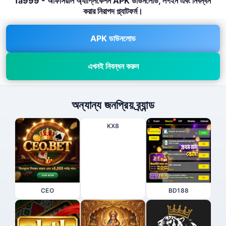
fa999 - অফিসিয়াল অ্যাপ্লিকেশন APK ডাউনলোড, লগইন এবং নিবন্ধন
করার নিরাপদ প্ল্যাটফর্ম।
APK ডাউনলোড
এখনই নিবন্ধন করুন
অন্যান্য জনপ্রিয় ব্র্যান্ড
KX8
CEO
BD188