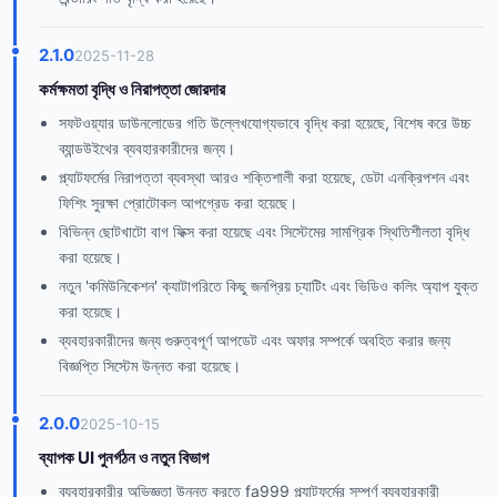
2.1.0
2025-11-28
কর্মক্ষমতা বৃদ্ধি ও নিরাপত্তা জোরদার
সফটওয়্যার ডাউনলোডের গতি উল্লেখযোগ্যভাবে বৃদ্ধি করা হয়েছে, বিশেষ করে উচ্চ
ব্যান্ডউইথের ব্যবহারকারীদের জন্য।
প্ল্যাটফর্মের নিরাপত্তা ব্যবস্থা আরও শক্তিশালী করা হয়েছে, ডেটা এনক্রিপশন এবং
ফিশিং সুরক্ষা প্রোটোকল আপগ্রেড করা হয়েছে।
বিভিন্ন ছোটখাটো বাগ ফিক্স করা হয়েছে এবং সিস্টেমের সামগ্রিক স্থিতিশীলতা বৃদ্ধি
করা হয়েছে।
নতুন 'কমিউনিকেশন' ক্যাটাগরিতে কিছু জনপ্রিয় চ্যাটিং এবং ভিডিও কলিং অ্যাপ যুক্ত
করা হয়েছে।
ব্যবহারকারীদের জন্য গুরুত্বপূর্ণ আপডেট এবং অফার সম্পর্কে অবহিত করার জন্য
বিজ্ঞপ্তি সিস্টেম উন্নত করা হয়েছে।
2.0.0
2025-10-15
ব্যাপক UI পুনর্গঠন ও নতুন বিভাগ
ব্যবহারকারীর অভিজ্ঞতা উন্নত করতে fa999 প্ল্যাটফর্মের সম্পূর্ণ ব্যবহারকারী