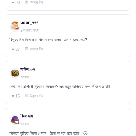
💬 উত্তর দিন
♥ 90
user_৭৭৭
2 সপ্তাহ আগে
বিদ্যুৎ বিল নিয়ে মাথা খারাপ হয়ে যাচ্ছে! এত বাড়ছে কেন?
💬 উত্তর দিন
♥ 37
শাকিব০০৭
গতকাল
কেউ কি fa999 ব্যবহার করেছেন? এর নতুন আপডেট সম্পর্কে জানতে চাই।
💬 উত্তর দিন
♥ 15
বিমল দাস
গতকাল
আজকে বৃষ্টিতে ভিজে গেলাম। ঠান্ডা লাগবে মনে হচ্ছে। 🤧