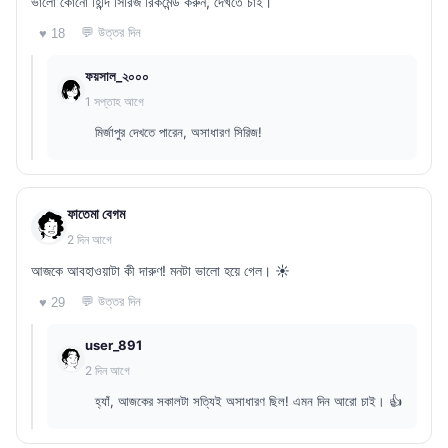
ভালো কোনো হিন্দি সিরিজ রিকমেন্ড করুন, দেখতে চাই।
💬 উত্তর দিন
♥ 18
ফয়সাল_২০০০
1 সপ্তাহ আগে
মির্জাপুর দেখতে পারেন, অসাধারণ সিরিজ!
ফাতেমা বেগম
2 দিন আগে
আজকে আবহাওয়াটা কী দারুণ! মনটা ভালো হয়ে গেল। ☀️
💬 উত্তর দিন
♥ 29
user_891
2 দিন আগে
হ্যাঁ, আজকের সকালটা সত্যিই অসাধারণ ছিল! এমন দিন আরো চাই। 👍