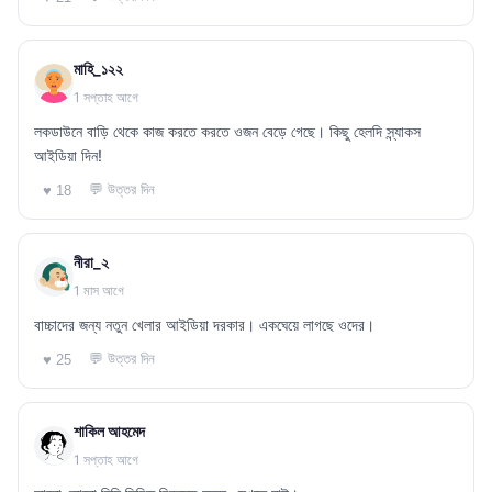
মাহি_১২২
1 সপ্তাহ আগে
লকডাউনে বাড়ি থেকে কাজ করতে করতে ওজন বেড়ে গেছে। কিছু হেলদি স্ন্যাকস
আইডিয়া দিন!
💬 উত্তর দিন
♥ 18
নীরা_২
1 মাস আগে
বাচ্চাদের জন্য নতুন খেলার আইডিয়া দরকার। একঘেয়ে লাগছে ওদের।
💬 উত্তর দিন
♥ 25
শাকিল আহমেদ
1 সপ্তাহ আগে