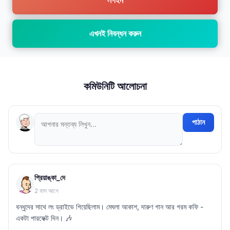
লগইন
এখনই নিবন্ধন করুন
কমিউনিটি আলোচনা
পাঠান
প্রিয়াঙ্কা_দে
2 মাস আগে
বন্ধুদের সাথে লং ড্রাইভে গিয়েছিলাম। মেঘলা আকাশ, দারুণ গান আর গরম কফি -
একটা পারফেক্ট দিন। 🎶