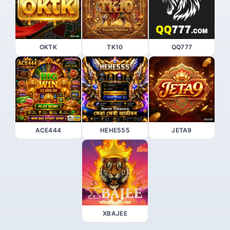
OKTK
TK10
QQ777
ACE444
HEHE555
JETA9
XBAJEE