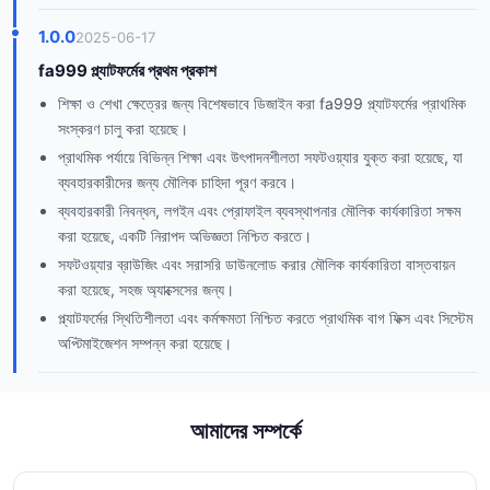
1.0.0
2025-06-17
fa999 প্ল্যাটফর্মের প্রথম প্রকাশ
শিক্ষা ও শেখা ক্ষেত্রের জন্য বিশেষভাবে ডিজাইন করা fa999 প্ল্যাটফর্মের প্রাথমিক
সংস্করণ চালু করা হয়েছে।
প্রাথমিক পর্যায়ে বিভিন্ন শিক্ষা এবং উৎপাদনশীলতা সফটওয়্যার যুক্ত করা হয়েছে, যা
ব্যবহারকারীদের জন্য মৌলিক চাহিদা পূরণ করবে।
ব্যবহারকারী নিবন্ধন, লগইন এবং প্রোফাইল ব্যবস্থাপনার মৌলিক কার্যকারিতা সক্ষম
করা হয়েছে, একটি নিরাপদ অভিজ্ঞতা নিশ্চিত করতে।
সফটওয়্যার ব্রাউজিং এবং সরাসরি ডাউনলোড করার মৌলিক কার্যকারিতা বাস্তবায়ন
করা হয়েছে, সহজ অ্যাক্সেসের জন্য।
প্ল্যাটফর্মের স্থিতিশীলতা এবং কর্মক্ষমতা নিশ্চিত করতে প্রাথমিক বাগ ফিক্স এবং সিস্টেম
অপ্টিমাইজেশন সম্পন্ন করা হয়েছে।
আমাদের সম্পর্কে