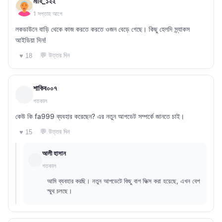
মাহি_১২২
1 সপ্তাহ আগে
লকডাউনে বাড়ি থেকে কাজ করতে করতে ওজন বেড়ে গেছে। কিছু হেলদি স্ন্যাকস
আইডিয়া দিন!
💬 উত্তর দিন
♥ 18
শাকিব০০৭
গতকাল
কেউ কি fa999 ব্যবহার করেছেন? এর নতুন আপডেট সম্পর্কে জানতে চাই।
💬 উত্তর দিন
♥ 15
আলী হাসান
গতকাল
আমি ব্যবহার করছি। নতুন আপডেটে কিছু বাগ ফিক্স করা হয়েছে, এখন বেশ
স্মুথ চলছে।