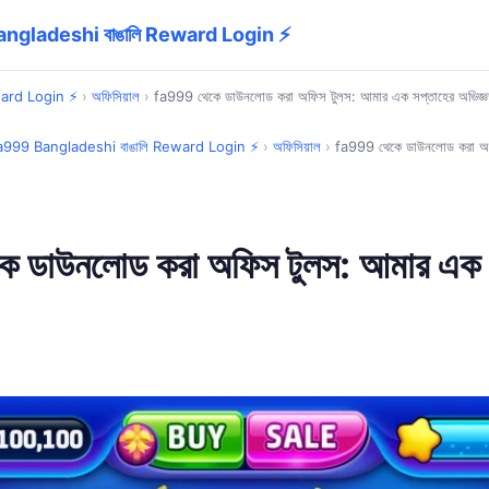
gladeshi বাঙালি Reward Login ⚡
ard Login ⚡
›
অফিসিয়াল
›
fa999 থেকে ডাউনলোড করা অফিস টুলস: আমার এক সপ্তাহের অভিজ্ঞ
999 Bangladeshi বাঙালি Reward Login ⚡
›
অফিসিয়াল
›
fa999 থেকে ডাউনলোড করা অফ
 ডাউনলোড করা অফিস টুলস: আমার এক 