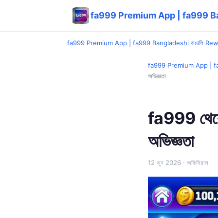
fa999 Premium App | fa999 Ban
fa999 Premium App | fa999 Bangladeshi বাঙালি Rew
fa999 Premium App | fa
অভিজ্ঞতা
fa999 থেকে
অভিজ্ঞতা
12 জুন 2026
· অফিসিয়াল