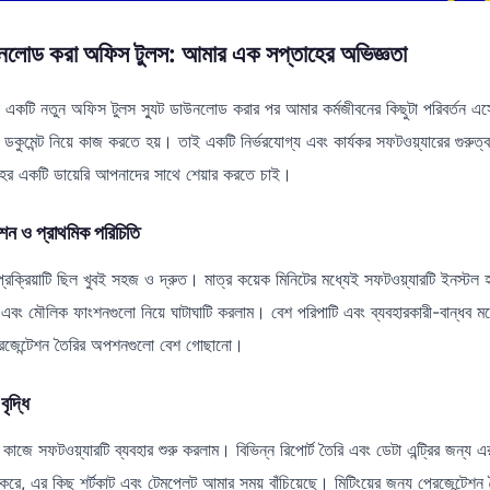
োড করা অফিস টুলস: আমার এক সপ্তাহের অভিজ্ঞতা
কটি নতুন অফিস টুলস স্যুট ডাউনলোড করার পর আমার কর্মজীবনের কিছুটা পরিবর্তন 
র ডকুমেন্ট নিয়ে কাজ করতে হয়। তাই একটি নির্ভরযোগ্য এবং কার্যকর সফটওয়্যারের গুর
াহের একটি ডায়েরি আপনাদের সাথে শেয়ার করতে চাই।
শন ও প্রাথমিক পরিচিতি
রিয়াটি ছিল খুবই সহজ ও দ্রুত। মাত্র কয়েক মিনিটের মধ্যেই সফটওয়্যারটি ইনস্টল
বং মৌলিক ফাংশনগুলো নিয়ে ঘাটাঘাটি করলাম। বেশ পরিপাটি এবং ব্যবহারকারী-বান্ধব মন
প্রেজেন্টেশন তৈরির অপশনগুলো বেশ গোছানো।
ৃদ্ধি
কাজে সফটওয়্যারটি ব্যবহার শুরু করলাম। বিভিন্ন রিপোর্ট তৈরি এবং ডেটা এন্ট্রির জন্য এর
রে, এর কিছু শর্টকাট এবং টেমপ্লেট আমার সময় বাঁচিয়েছে। মিটিংয়ের জন্য প্রেজেন্টেশন