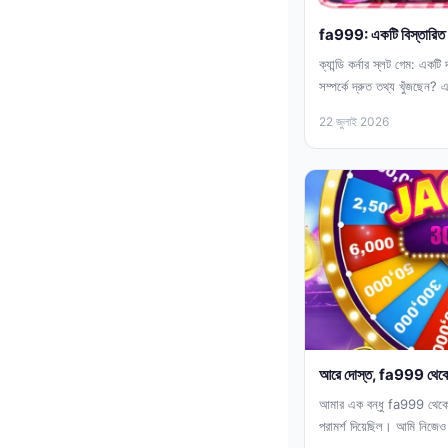
fa999: একটি বিস্তারিত প
ক্যান্ডি কর্নার স্লট গেম: একটি 
সম্পর্কে দ্রুত তথ্য খুঁজছেন? 
22 জুলাই 2026
আরে দোস্ত, fa999 থেকে 
আমার এক বন্ধু fa999 থেকে
পরামর্শ দিয়েছিল। আমি নিজেও