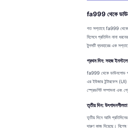
fa999 থেকে ডাউনল
গত সপ্তাহে fa999 থেকে এ
হিসেবে প্রতিদিন নানা ধরনে
টুলসটি ব্যবহারের এক সপ্ত
প্রথম দিন: সহজ ইনস্টলে
fa999 থেকে ডাউনলোড প্রক্
এর ইউজার ইন্টারফেস (UI) এ
স্প্রেডশিট সম্পাদনা এবং 
তৃতীয় দিন: উৎপাদনশীলতা ব
তৃতীয় দিনে আমি প্রতিদিনের 
দারুণ কাজ দিয়েছে। বিশেষ ক