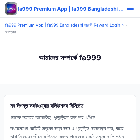
fa999 Premium App | fa999 Bangladeshi বাঙালি Reward Login ⚡
fa999 Premium App | fa999 Bangladeshi বাঙালি Reward Login ⚡
›
অবস্থান
আমাদের সম্পর্কে fa999
নব দিগন্ত সফটওয়্যার সলিউশনস লিমিটেড
জ্ঞানের আলোয় আলোকিত, প্রযুক্তির হাত ধরে এগিয়ে
বাংলাদেশের প্রতিটি মানুষের জন্য জ্ঞান ও প্রযুক্তি সহজলভ্য করা, যাতে
তারা নিজেদের জীবনকে উন্নত করতে পারে এবং একটি সমৃদ্ধ জাতি গঠনে