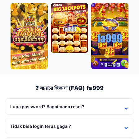
❓ সচরাচর জিজ্ঞাসা (FAQ) fa999
Lupa password? Bagaimana reset?
Tidak bisa login terus gagal?