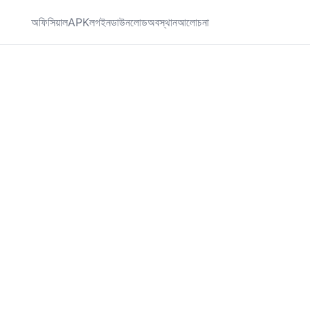
অফিসিয়াল
APK
লগইন
ডাউনলোড
অবস্থান
আলোচনা