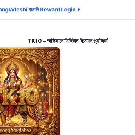
gladeshi বাঙালি Reward Login ⚡
TK10 – স্মার্টফোনে ডিজিটাল বিনোদন প্ল্যাটফর্ম